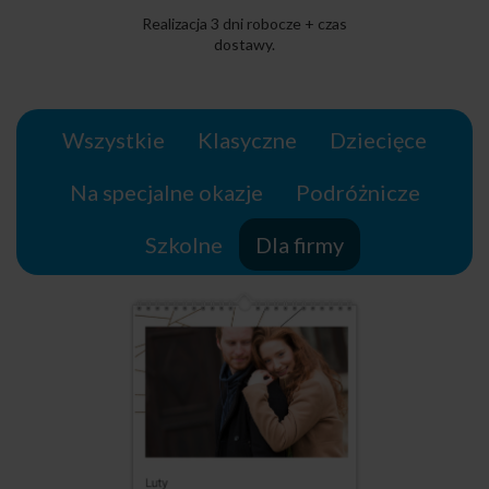
Realizacja 3 dni robocze + czas
dostawy.
Wszystkie
Klasyczne
Dziecięce
Na specjalne okazje
Podróżnicze
Szkolne
Dla firmy