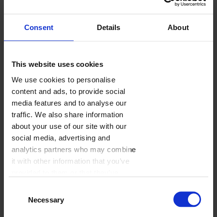
Consent
Details
About
This website uses cookies
We use cookies to personalise
content and ads, to provide social
Firmowy
media features and to analyse our
traffic. We also share information
Wybierz
about your use of our site with our
social media, advertising and
analytics partners who may combine
it with other information that you’ve
provided to them or that they’ve
collected from your use of their
Consent
services.
Necessary
Selection