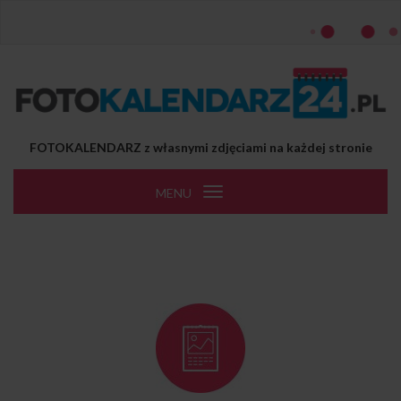
Przejdź do treści
FOTOKALENDARZ z własnymi zdjęciami na każdej stronie
MENU
Toggle
navigation