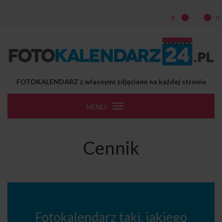
Przejdź do treści
FOTOKALENDARZ z własnymi zdjęciami na każdej stronie
MENU
Toggle
navigation
Cennik
Fotokalendarz taki, jakiego