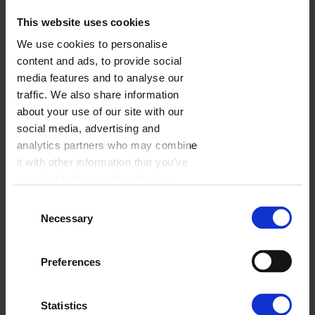
This website uses cookies
We use cookies to personalise
FOTOKALENDARZ JEDNODZIELNY
content and ads, to provide social
2026
media features and to analyse our
traffic. We also share information
about your use of our site with our
1 szt.
28,00 zł/szt.
social media, advertising and
analytics partners who may combine
it with other information that you’ve
FOTOKALENDARZ TRÓJDZIELNY
provided to them or that they’ve
2026
collected from your use of their
Consent
services.
Necessary
Selection
1 szt.
30,00 zł/szt.
Preferences
Statistics