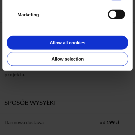
DODATKI
Marketing
Usuniecie logo z okładki
i
19,90 zł/szt.
Allow all cookies
2
2 x grubszy papier (320 g/m
)
12 zł/szt.
Allow selection
Dodatki wybierzesz w koszyku po stworzeniu
projektu.
SPOSÓB WYSYŁKI
Darmowa dostawa
od 199 zł