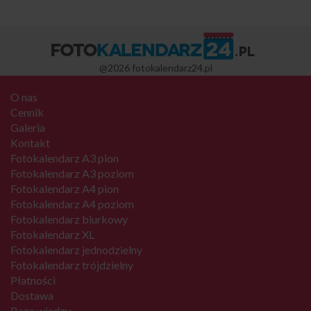
@2026 fotokalendarz24.pl
O nas
Cennik
Galeria
Kontakt
Fotokalendarz A3 pion
Fotokalendarz A3 poziom
Fotokalendarz A4 pion
Fotokalendarz A4 poziom
Fotokalendarz biurkowy
Fotokalendarz XL
Fotokalendarz jednodzielny
Fotokalendarz trójdzielny
Płatności
Dostawa
Baza wiedzy