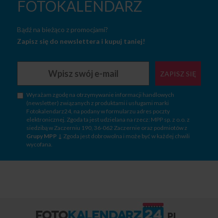
FOTOKALENDARZ
Bądź na bieżąco z promocjami?
Zapisz się do newslettera i kupuj taniej!
ZAPISZ SIĘ
Wyrażam zgodę na otrzymywanie informacji handlowych
(newsletter) związanych z produktami i usługami marki
Fotokalendarz24, na podany w formularzu adres poczty
elektronicznej. Zgoda ta jest udzielana na rzecz: MPP sp. z o.o. z
siedzibą w Zaczerniu 190, 36-062 Zaczernie oraz podmiotów z
Grupy MPP ↓
Zgoda jest dobrowolna i może być w każdej chwili
wycofana.