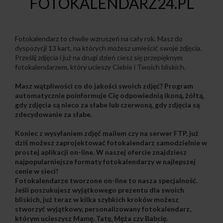
FOTOKALENDARZ24.PL
Fotokalendarz to chwile wzruszeń na cały rok. Masz do
dyspozycji 13 kart, na których możesz umieścić swoje zdjęcia.
Prześlij zdjęcia i już na drugi dzień ciesz się przepięknym
fotokalendarzem, który ucieszy Ciebie i Twoich bliskich.
Masz wątpliwości co do jakości swoich zdjęć? Program
automatycznie poinformuje Cię odpowiednią ikoną, żółtą,
gdy zdjęcia są nieco za słabe lub czerwoną, gdy zdjęcia są
zdecydowanie za słabe.
Koniec z wysyłaniem zdjęć mailem czy na serwer FTP, już
dziś możesz zaprojektować fotokalendarz samodzielnie w
prostej aplikacji on-line. W naszej ofercie znajdziesz
najpopularniejsze formaty fotokalendarzy w najlepszej
cenie w sieci!
Fotokalendarze tworzone on-line
to nasza specjalność.
Jeśli poszukujesz wyjątkowego prezentu dla swoich
bliskich, już teraz w kilka szybkich kroków możesz
stworzyć wyjątkowy, personalizowany fotokalendarz,
którym ucieszysz Mamę, Tatę, Męża czy Babcię.