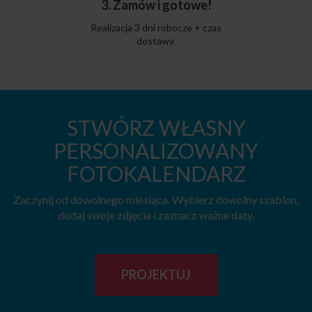
3. Zamów i gotowe!
Realizacja 3 dni robocze + czas
dostawy.
STWÓRZ WŁASNY
PERSONALIZOWANY
FOTOKALENDARZ
Zaczynij od dowolnego miesiąca. Wybierz dowolny szablon,
dodaj swoje zdjęcia i zaznacz ważne daty.
PROJEKTUJ