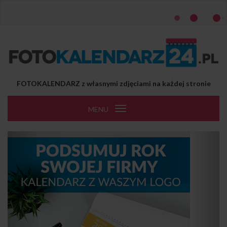
Przejdź do treści
FOTOKALENDARZ z własnymi zdjęciami na każdej stronie
MENU
Toggle
navigation
Previous
Next