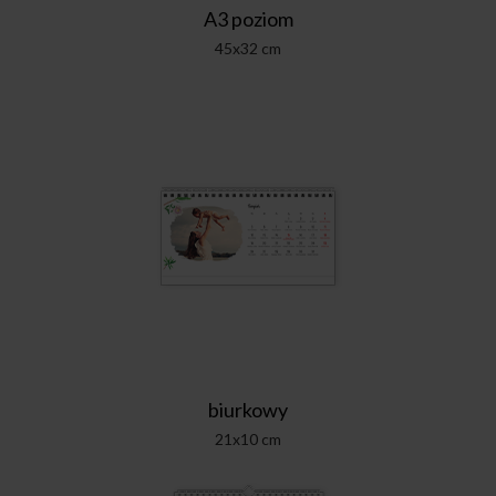
A3 poziom
45x32 cm
biurkowy
21x10 cm