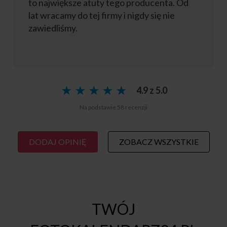
to największe atuty tego producenta. Od
lat wracamy do tej firmy i nigdy się nie
zawiedliśmy.
★
★
★
★
★
★
★
★
★
★
4.9 z 5.0
Na podstawie 58 recenzji
DODAJ OPINIĘ
ZOBACZ WSZYSTKIE
TWÓJ