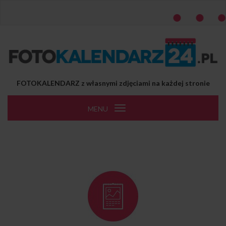
Przejdź do treści
FOTOKALENDARZ z własnymi zdjęciami na każdej stronie
MENU
Toggle
navigation