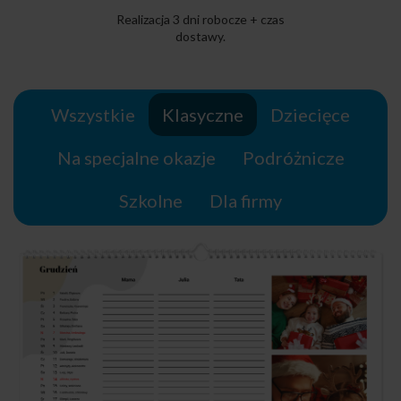
Realizacja 3 dni robocze + czas
dostawy.
Wszystkie
Klasyczne
Dziecięce
Na specjalne okazje
Podróżnicze
Szkolne
Dla firmy