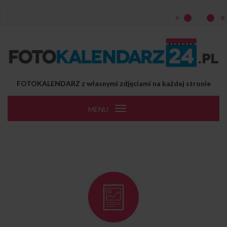
Przejdź do treści
FOTOKALENDARZ z własnymi zdjęciami na każdej stronie
MENU
Toggle
navigation