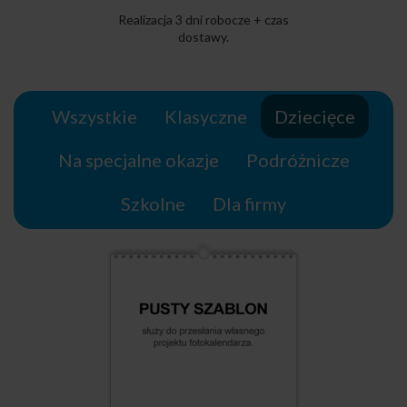
Realizacja 3 dni robocze + czas
dostawy.
Wszystkie
Klasyczne
Dziecięce
Na specjalne okazje
Podróżnicze
Szkolne
Dla firmy